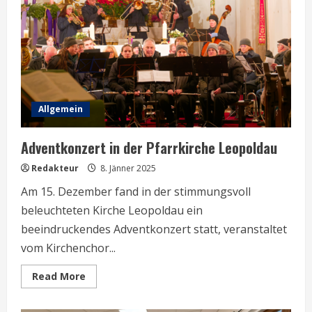
Allgemein
Adventkonzert in der Pfarrkirche Leopoldau
Redakteur
8. Jänner 2025
Am 15. Dezember fand in der stimmungsvoll
beleuchteten Kirche Leopoldau ein
beeindruckendes Adventkonzert statt, veranstaltet
vom Kirchenchor...
Read
Read More
more
about
Adventkonzert