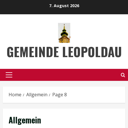
Skip
7. August 2026
to
content
GEMEINDE LEOPOLDAU
Primary
Menu
Home
Allgemein
Page 8
Allgemein