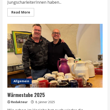
JungscharleiterInnen haben...
Read
Read More
more
about
Adventfeier
der
Jungschar
in
der
Pfarrgemeinde
Leopoldau
Allgemein
Wärmestube 2025
Redakteur
8. Jänner 2025