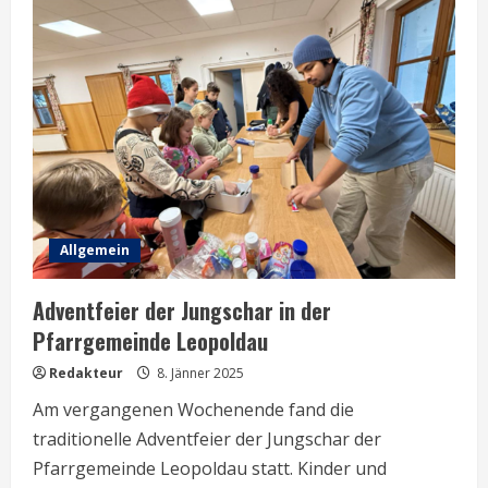
in
der
Pfarrkirche
Leopoldau
Allgemein
Adventfeier der Jungschar in der
Pfarrgemeinde Leopoldau
Redakteur
8. Jänner 2025
Am vergangenen Wochenende fand die
traditionelle Adventfeier der Jungschar der
Pfarrgemeinde Leopoldau statt. Kinder und