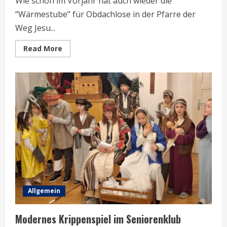
Wie schon im Vorjahr hat auch wieder die
“Wärmestube” für Obdachlose in der Pfarre der
Weg Jesu...
Read
Read More
more
about
Wärmestube
2025
Allgemein
Modernes Krippenspiel im Seniorenklub