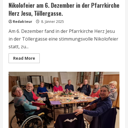
Nikolofeier am 6. Dezember in der Pfarrkirche
Herz Jesu, Töllergasse.
Redakteur
8. Jänner 2025
Am 6. Dezember fand in der Pfarrkirche Herz Jesu
in der Töllergasse eine stimmungsvolle Nikolofeier
statt, zu...
Read
Read More
more
about
Nikolofeier
am
6.
Dezember
in
der
Pfarrkirche
Herz
Jesu,
Töllergasse.