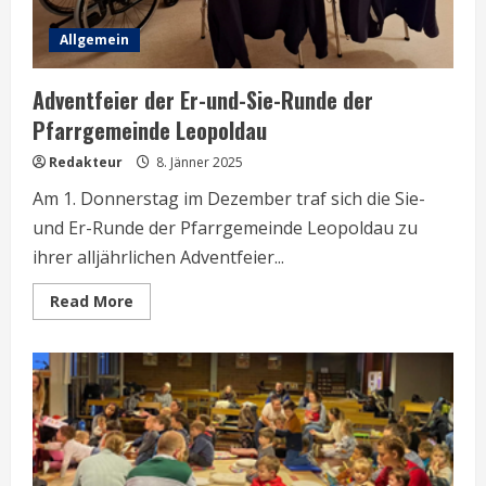
Allgemein
Adventfeier der Er-und-Sie-Runde der
Pfarrgemeinde Leopoldau
Redakteur
8. Jänner 2025
Am 1. Donnerstag im Dezember traf sich die Sie-
und Er-Runde der Pfarrgemeinde Leopoldau zu
ihrer alljährlichen Adventfeier...
Read
Read More
more
about
Adventfeier
der
Er-
und-
Sie-
Runde
der
Pfarrgemeinde
Leopoldau