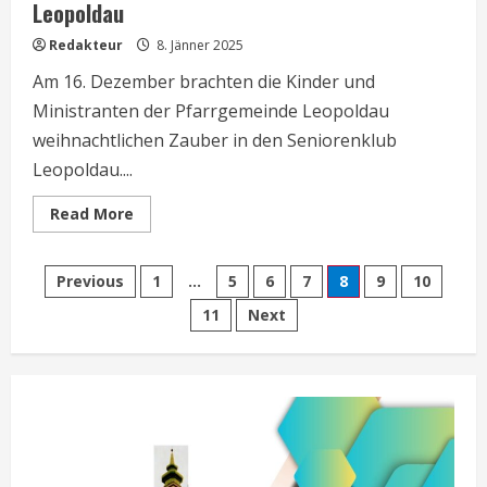
Leopoldau
Redakteur
8. Jänner 2025
Am 16. Dezember brachten die Kinder und
Ministranten der Pfarrgemeinde Leopoldau
weihnachtlichen Zauber in den Seniorenklub
Leopoldau....
Read
Read More
more
about
Modernes
Seitennummerierung
Krippenspiel
Previous
1
…
5
6
7
8
9
10
im
Seniorenklub
11
Next
der
Leopoldau
Beiträge