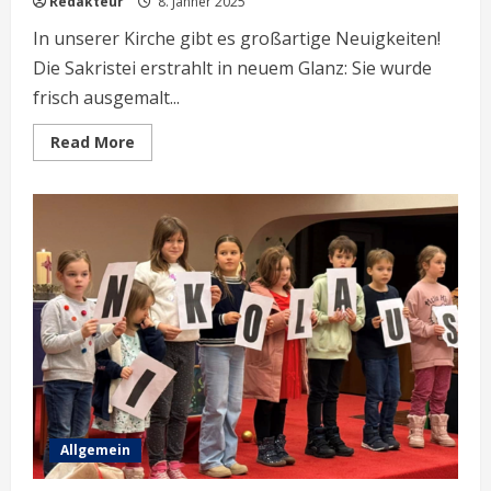
Redakteur
8. Jänner 2025
In unserer Kirche gibt es großartige Neuigkeiten!
Die Sakristei erstrahlt in neuem Glanz: Sie wurde
frisch ausgemalt...
Read
Read More
more
about
Erneuerungen
in
der
Sakristei
Allgemein