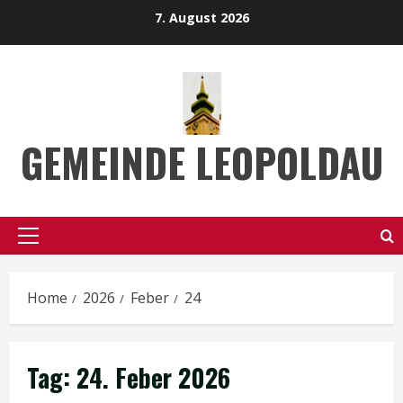
Skip
7. August 2026
to
content
GEMEINDE LEOPOLDAU
Primary
Menu
Home
2026
Feber
24
Tag:
24. Feber 2026