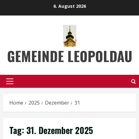
Skip
6. August 2026
to
content
GEMEINDE LEOPOLDAU
Primary
Menu
Home
2025
Dezember
31
Tag:
31. Dezember 2025