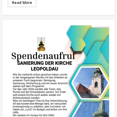
Read
Read More
more
about
Das
Neue
Jahr
–
ein
neuer
Anfang