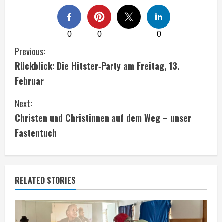
0
0
0
C
Previous:
Rückblick: Die Hitster‑Party am Freitag, 13.
o
Februar
n
Next:
t
Christen und Christinnen auf dem Weg – unser
i
Fastentuch
n
u
RELATED STORIES
e
R