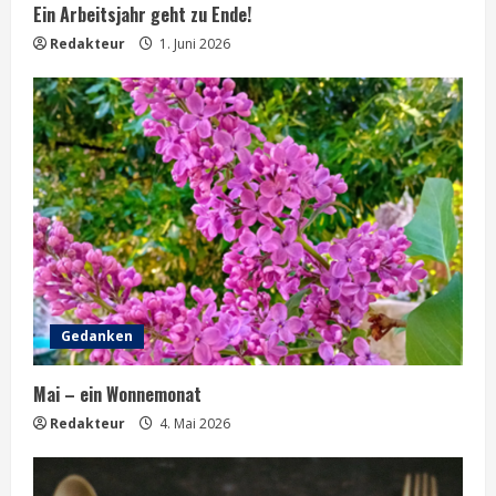
Ein Arbeitsjahr geht zu Ende!
n
Redakteur
1. Juni 2026
g
Gedanken
Mai – ein Wonnemonat
Redakteur
4. Mai 2026