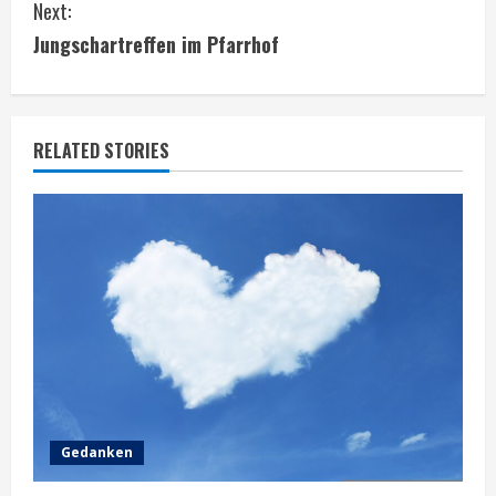
Next:
n
Jungschartreffen im Pfarrhof
t
i
RELATED STORIES
n
u
e
R
e
a
d
Gedanken
i