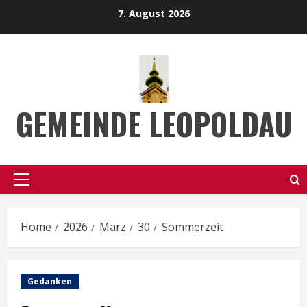
Skip
7. August 2026
to
content
GEMEINDE LEOPOLDAU
Primary
Menu
Home
2026
März
30
Sommerzeit
Gedanken