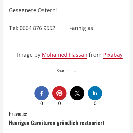
Gesegnete Ostern!
Tel: 0664 876 9552 -anniglas
Image by
Mohamed Hassan
from
Pixabay
Share this…
0
0
0
C
Previous:
Heurigen Garnituren gründlich restauriert
o