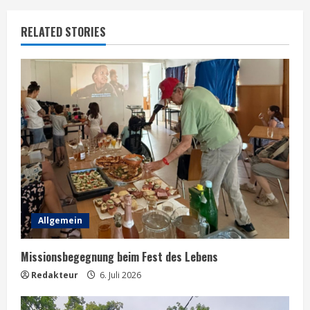
n
RELATED STORIES
u
e
R
e
a
d
i
Allgemein
n
Missionsbegegnung beim Fest des Lebens
g
Redakteur
6. Juli 2026