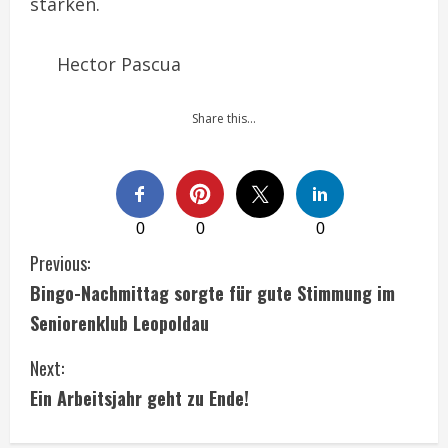
stärken.
Hector Pascua
Share this…
0
0
0
C
Previous:
Bingo-Nachmittag sorgte für gute Stimmung im
o
Seniorenklub Leopoldau
n
Next:
t
Ein Arbeitsjahr geht zu Ende!
i