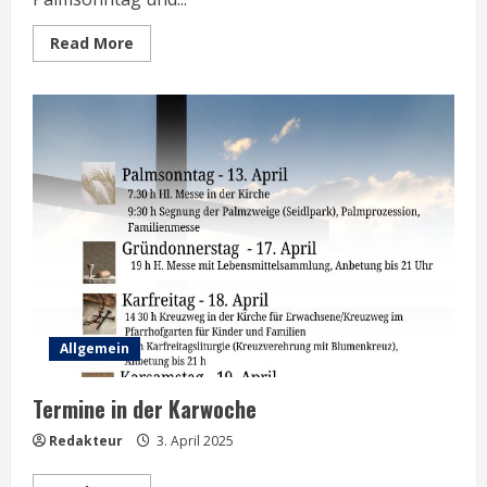
Read
Read More
more
about
Das
Ende
der
Fastenzeit…
Allgemein
Termine in der Karwoche
Redakteur
3. April 2025