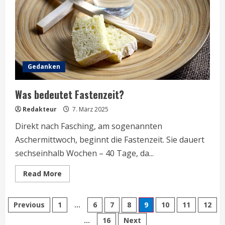
tun
Gedanken
Was bedeutet Fastenzeit?
Redakteur
7. März 2025
Direkt nach Fasching, am sogenannten
Aschermittwoch, beginnt die Fastenzeit. Sie dauert
sechseinhalb Wochen – 40 Tage, da...
Read
Read More
more
about
Was
Seitennummerierung
bedeutet
Previous
1
…
6
7
8
9
10
11
12
Fastenzeit?
…
16
Next