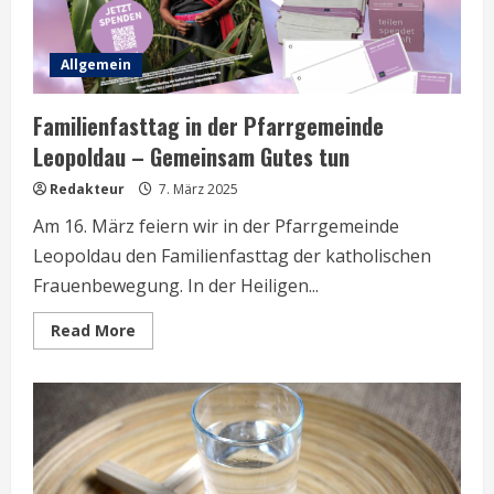
Allgemein
Familienfasttag in der Pfarrgemeinde
Leopoldau – Gemeinsam Gutes tun
Redakteur
7. März 2025
Am 16. März feiern wir in der Pfarrgemeinde
Leopoldau den Familienfasttag der katholischen
Frauenbewegung. In der Heiligen...
Read
Read More
more
about
Familienfasttag
in
der
Pfarrgemeinde
Leopoldau
–
Gemeinsam
Gutes