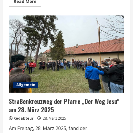
Read
Read More
more
about
Termine
in
der
Karwoche
Allgemein
Straßenkreuzweg der Pfarre „Der Weg Jesu“
am 28. März 2025
Redakteur
28. März 2025
Am Freitag, 28. März 2025, fand der