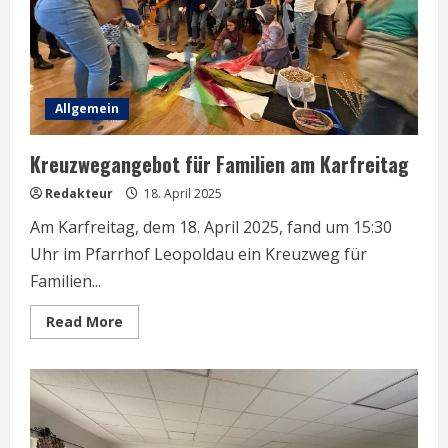
Allgemein
Kreuzwegangebot für Familien am Karfreitag
Redakteur
18. April 2025
Am Karfreitag, dem 18. April 2025, fand um 15:30
Uhr im Pfarrhof Leopoldau ein Kreuzweg für
Familien...
Read
Read More
more
about
Kreuzwegangebot
für
Familien
am
Karfreitag