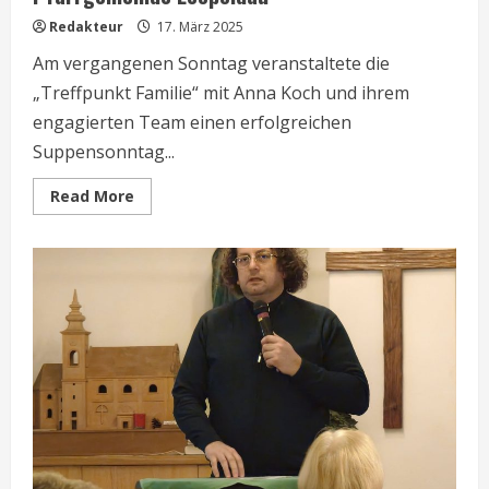
Redakteur
17. März 2025
Am vergangenen Sonntag veranstaltete die
„Treffpunkt Familie“ mit Anna Koch und ihrem
engagierten Team einen erfolgreichen
Suppensonntag...
Read
Read More
more
about
Erfolgreicher
Suppensonntag
in
der
Pfarrgemeinde
Leopoldau