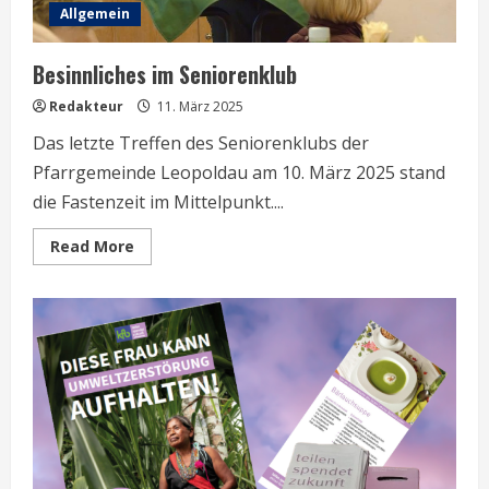
Allgemein
Besinnliches im Seniorenklub
Redakteur
11. März 2025
Das letzte Treffen des Seniorenklubs der
Pfarrgemeinde Leopoldau am 10. März 2025 stand
die Fastenzeit im Mittelpunkt....
Read
Read More
more
about
Besinnliches
im
Seniorenklub