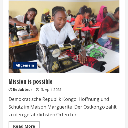
mit
Ali“:
Bewegungsfreude
und
Gemeinschaft
im
Seniorenklub
Allgemein
Mission is possible
Redakteur
3. April 2025
Demokratische Republik Kongo: Hoffnung und
Schutz im Maison Marguerite Der Ostkongo zählt
zu den gefährlichsten Orten für...
Read
Read More