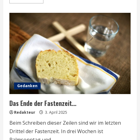
more
about
Mission
is
possible
Gedanken
Das Ende der Fastenzeit…
Redakteur
3. April 2025
Beim Schreiben dieser Zeilen sind wir im letzten
Drittel der Fastenzeit. In drei Wochen ist
Palmsonntag und...