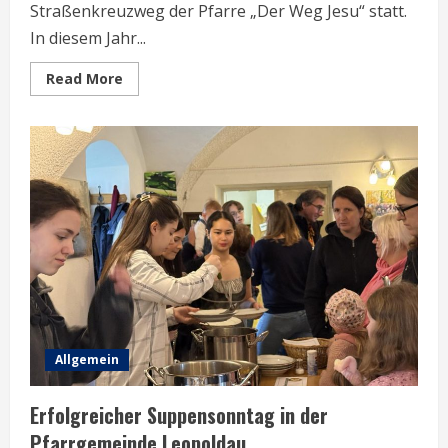
Straßenkreuzweg der Pfarre „Der Weg Jesu“ statt.
In diesem Jahr...
Read
Read More
more
about
Straßenkreuzweg
der
Pfarre
„Der
Weg
Jesu“
am
28.
März
2025
Allgemein
Erfolgreicher Suppensonntag in der
Pfarrgemeinde Leopoldau